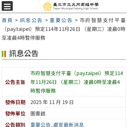
跳
選
至
單
首頁
>
訊息公告
>
重要公告
>
市府智慧支付平臺
主
（pay.taipei）預定114年11月26日 （星期三）凌晨0時
要
至凌晨4時暫停服務
內
容
訊息公告
區
市府智慧支付平臺（pay.taipei）預定114
公告主旨
年11月26日 （星期三）凌晨0時至凌晨4
時暫停服務
發佈日期
2025 年 11 月 19 日
發佈單位
圖書館
公告類別
重要公告
,
處室最新消息