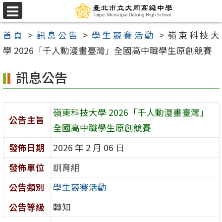
跳
選
至
單
首頁
>
訊息公告
>
學生競賽活動
>
嶺東科技大
主
學 2026「千人動漫畫臺灣」全國高中職學生原創競賽
要
內
訊息公告
容
區
嶺東科技大學 2026「千人動漫畫臺灣」
公告主旨
全國高中職學生原創競賽
發佈日期
2026 年 2 月 06 日
發佈單位
訓育組
公告類別
學生競賽活動
公告等級
轉知