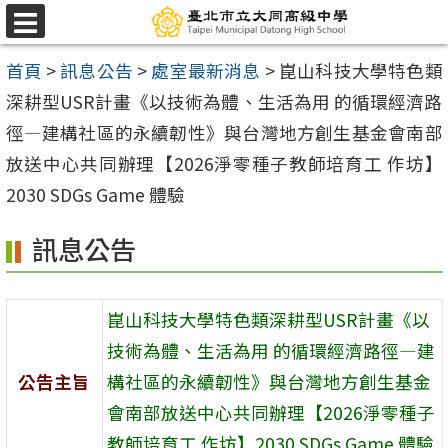
跳
選
至
單
首頁
>
訊息公告
>
處室最新消息
>
崑山科技大學特色類
主
深耕型USR計畫《以技術為體、生活為用 的循環經濟路
要
徑—建構社區的永續韌性》與台灣地方創生基金會南部
內
放送中心共同辦理【2026淨零種子教師培育工 作坊】
容
2030 SDGs Game 體驗
區
訊息公告
崑山科技大學特色類深耕型USR計畫《以
技術為體、生活為用 的循環經濟路徑—建
公告主旨
構社區的永續韌性》與台灣地方創生基金
會南部放送中心共同辦理【2026淨零種子
教師培育工 作坊】2030 SDGs Game 體驗