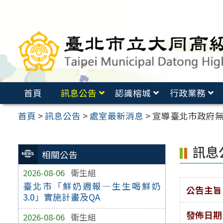
跳
至
主
要
內
容
首頁
訊息公告
認識榕城
行政業務
區
首頁
>
訊息公告
>
處室最新消息
>
宣導臺北市政府
訊息
相關公告
2026-08-06
衛生組
臺北市「鮮奶週報—生生喝鮮奶
公告主旨
3.0」實施計畫及QA
發佈日期
2026-08-06
衛生組