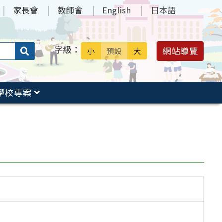
家長會
教師會
English
日本語
字級：
送出
網站導覽
小
預設
大
搜
尋：
學校專案