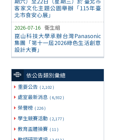
期六）至22日（星期三）於 臺北市
客家文化主題公園舉辦「115年臺
北市食安心展」
2026-07-16
衛生組
崑山科技大學承辦台灣Panasonic
集團「第十一屆2026綠色生活創意
設計大賽」
依公告類別彙總
重要公告
( 2,102 )
處室最新消息
( 6,932 )
榮譽榜
( 226 )
學生競賽活動
( 2,177 )
教育盃體操賽
( 11 )
教師研習資訊
( 2,613 )