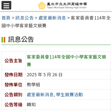
跳
選
至
單
首頁
>
訊息公告
>
處室最新消息
>
客家委員會114年全
主
國中小學客家藝文競賽
要
內
訊息公告
容
區
客家委員會114年全國中小學客家藝文競
公告主旨
賽
發佈日期
2025 年 5 月 26 日
發佈單位
教學組
公告類別
處室最新消息
,
學生競賽活動
公告等級
轉知