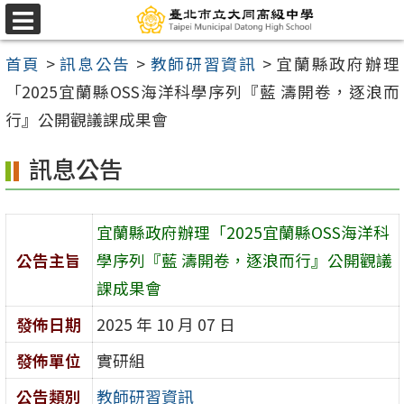
跳
選
至
單
首頁
>
訊息公告
>
教師研習資訊
>
宜蘭縣政府辦理
主
「2025宜蘭縣OSS海洋科學序列『藍 濤開卷，逐浪而
要
行』公開觀議課成果會
內
容
訊息公告
區
宜蘭縣政府辦理「2025宜蘭縣OSS海洋科
公告主旨
學序列『藍 濤開卷，逐浪而行』公開觀議
課成果會
發佈日期
2025 年 10 月 07 日
發佈單位
實研組
公告類別
教師研習資訊