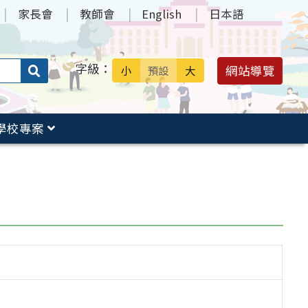
家長會
教師會
English
日本語
字級：
送出
網站導覽
小
預設
大
搜
尋：
學校專案