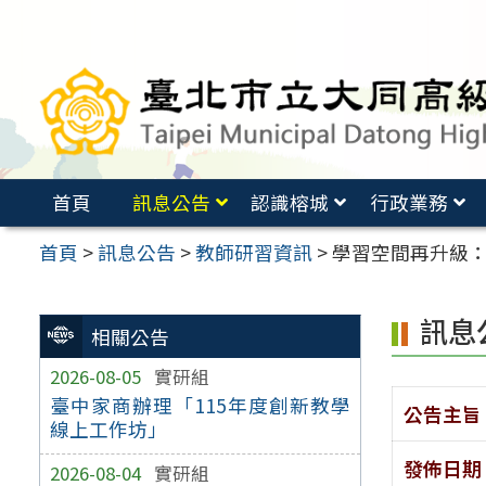
跳
至
主
要
內
容
首頁
訊息公告
認識榕城
行政業務
區
首頁
>
訊息公告
>
教師研習資訊
>
學習空間再升級：
訊息
相關公告
2026-08-05
實研組
臺中家商辦理「115年度創新教學
公告主旨
線上工作坊」
發佈日期
2026-08-04
實研組