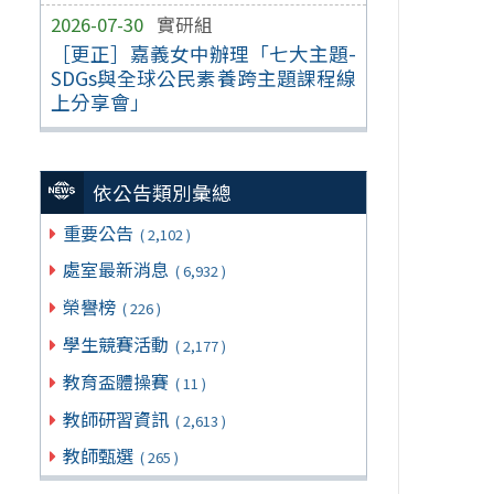
2026-07-30
實研組
［更正］嘉義女中辦理「七大主題-
SDGs與全球公民素養跨主題課程線
上分享會」
依公告類別彙總
重要公告
( 2,102 )
處室最新消息
( 6,932 )
榮譽榜
( 226 )
學生競賽活動
( 2,177 )
教育盃體操賽
( 11 )
教師研習資訊
( 2,613 )
教師甄選
( 265 )