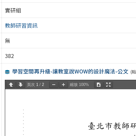
實研組
教師研習資訊
無
382
學習空間再升級-讓教室說WOW的設計魔法-公文
(
頁次
1
/
2
縮放
100%