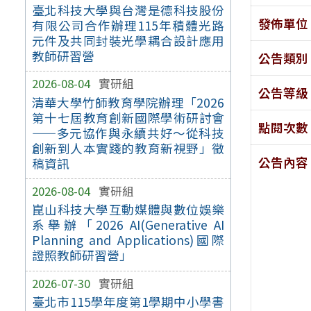
臺北科技大學與台灣是德科技股份
發佈單位
有限公司合作辦理115年積體光路
元件及共同封裝光學耦合設計應用
教師研習營
公告類別
2026-08-04
實研組
公告等級
清華大學竹師教育學院辦理「2026
第十七屆教育創新國際學術研討會
點閱次數
——多元協作與永續共好～從科技
創新到人本實踐的教育新視野」徵
公告內容
稿資訊
2026-08-04
實研組
崑山科技大學互動媒體與數位娛樂
系舉辦「2026 AI(Generative AI
Planning and Applications)國際
證照教師研習營」
2026-07-30
實研組
臺北市115學年度第1學期中小學書