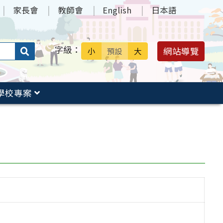
家長會
教師會
English
日本語
字級：
送出
網站導覽
小
預設
大
搜
尋：
學校專案