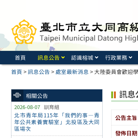
跳
至
主
要
內
容
首頁
訊息公告
認識榕城
行政業務
區
首頁
>
訊息公告
>
處室最新消息
>
大陸委員會歡迎
訊息
相關公告
2026-08-07
訓育組
北市青年局115年「我們的事—青
公告主旨
年公共素養實驗室」北投區及大同
區場次
發佈日期