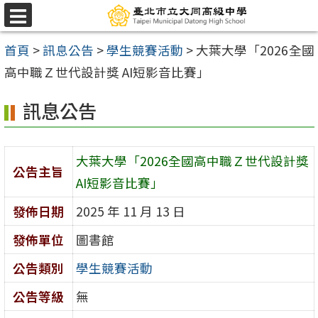
跳
選
至
單
首頁
>
訊息公告
>
學生競賽活動
>
大葉大學「2026全國
主
高中職Ｚ世代設計獎 AI短影音比賽」
要
內
訊息公告
容
區
大葉大學「2026全國高中職Ｚ世代設計獎
公告主旨
AI短影音比賽」
發佈日期
2025 年 11 月 13 日
發佈單位
圖書館
公告類別
學生競賽活動
公告等級
無