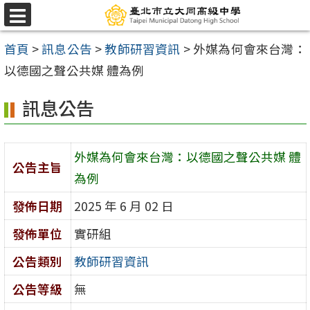
跳
選
至
單
首頁
>
訊息公告
>
教師研習資訊
>
外媒為何會來台灣：
主
以德國之聲公共媒 體為例
要
內
訊息公告
容
區
外媒為何會來台灣：以德國之聲公共媒 體
公告主旨
為例
發佈日期
2025 年 6 月 02 日
發佈單位
實研組
公告類別
教師研習資訊
公告等級
無