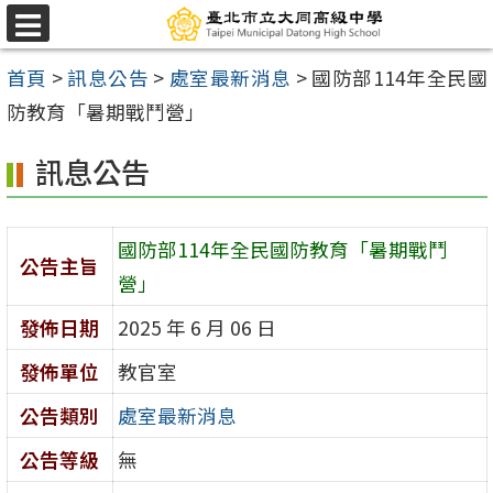
跳
選
至
單
首頁
>
訊息公告
>
處室最新消息
>
國防部114年全民國
主
防教育「暑期戰鬥營」
要
內
訊息公告
容
區
國防部114年全民國防教育「暑期戰鬥
公告主旨
營」
發佈日期
2025 年 6 月 06 日
發佈單位
教官室
公告類別
處室最新消息
公告等級
無