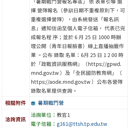
「暑期戰鬥營報名專區」 依 表單引導 選
擇 營隊報名（參訓日期不重複原則下，可
重複選擇營隊），由系統發送「報名訊
息」通知信函至個人電子信箱， 代表已完
成報名程 序；並於 6 月 25 日 1000 時辦
理公開（青年日報臉書）線上直播抽籤作
業 。公布 錄取 名單：6月 25 日 1 2 00 時
於「政戰資訊服務網」（https://gpwd.
mnd.gov.tw ）及「全民國防教育網」（
https://aode.mnd.gov.tw ）公布各營隊
錄取名單提供查詢。
暑期戰鬥營
相關附件
洽詢單位：
教官1
洽詢資訊
電子信箱：
g161@ttsh.tp.edu.tw