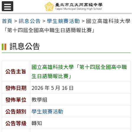
跳
選
至
單
首頁
>
訊息公告
>
學生競賽活動
>
國立高雄科技大學
主
「第十四屆全國高中職生日語簡報比賽」
要
內
訊息公告
容
區
國立高雄科技大學「第十四屆全國高中職
公告主旨
生日語簡報比賽」
發佈日期
2026 年 5 月 16 日
發佈單位
教學組
公告類別
學生競賽活動
公告等級
轉知