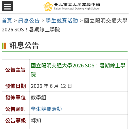
跳
選
至
單
首頁
>
訊息公告
>
學生競賽活動
>
國立陽明交通大學
主
2026 SOS！暑期線上學院
要
內
訊息公告
容
區
國立陽明交通大學2026 SOS！暑期線上學
公告主旨
院
發佈日期
2026 年 6 月 12 日
發佈單位
教學組
公告類別
學生競賽活動
公告等級
轉知