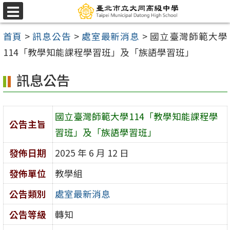
跳
選
至
單
首頁
>
訊息公告
>
處室最新消息
>
國立臺灣師範大學
主
114「教學知能課程學習班」及「族語學習班」
要
內
訊息公告
容
區
國立臺灣師範大學114「教學知能課程學
公告主旨
習班」及「族語學習班」
發佈日期
2025 年 6 月 12 日
發佈單位
教學組
公告類別
處室最新消息
公告等級
轉知