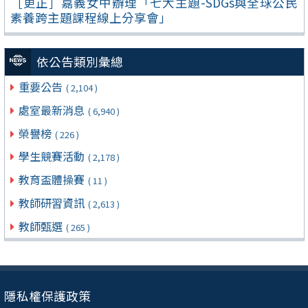
［更正］嘉義女中辦理「七大主題-SDGs與全球公民
素養跨主題課程線上分享會」
依公告類別彙總
重要公告
( 2,104 )
處室最新消息
( 6,940 )
榮譽榜
( 226 )
學生競賽活動
( 2,178 )
教育盃體操賽
( 11 )
教師研習資訊
( 2,613 )
教師甄選
( 265 )
隱私權保護政策