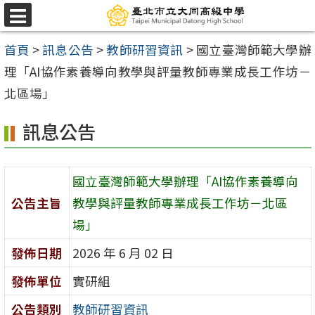
跳
選
至
單
首頁
>
訊息公告
>
教師研習資訊
>
國立臺灣師範大學辦
主
理「AI協作素養導向教學與評量教師專業成長工作坊－
要
北區場」
內
容
訊息公告
區
國立臺灣師範大學辦理「AI協作素養導向
公告主旨
教學與評量教師專業成長工作坊－北區
場」
發佈日期
2026 年 6 月 02 日
發佈單位
實研組
公告類別
教師研習資訊