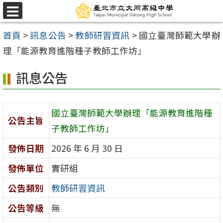
跳
選
至
單
首頁
>
訊息公告
>
教師研習資訊
>
國立臺灣師範大學辦
主
理「能源教育進階種子教師工作坊」
要
內
訊息公告
容
區
國立臺灣師範大學辦理「能源教育進階種
公告主旨
子教師工作坊」
發佈日期
2026 年 6 月 30 日
發佈單位
實研組
公告類別
教師研習資訊
公告等級
無