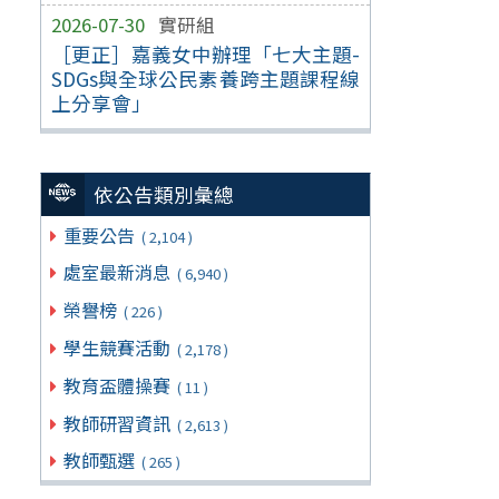
2026-07-30
實研組
［更正］嘉義女中辦理「七大主題-
SDGs與全球公民素養跨主題課程線
上分享會」
依公告類別彙總
重要公告
( 2,104 )
處室最新消息
( 6,940 )
榮譽榜
( 226 )
學生競賽活動
( 2,178 )
教育盃體操賽
( 11 )
教師研習資訊
( 2,613 )
教師甄選
( 265 )