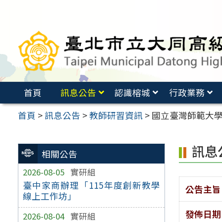
跳
至
主
要
內
容
首頁
訊息公告
認識榕城
行政業務
區
首頁
>
訊息公告
>
教師研習資訊
>
國立臺灣師範大
訊息
相關公告
2026-08-05
實研組
臺中家商辦理「115年度創新教學
公告主旨
線上工作坊」
發佈日期
2026-08-04
實研組