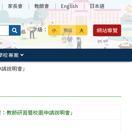
家長會
教師會
English
日本語
字級：
送出
網站導覽
小
預設
大
搜
尋：
學校專案
申請說明會」
習：教師研習暨校園申請說明會」