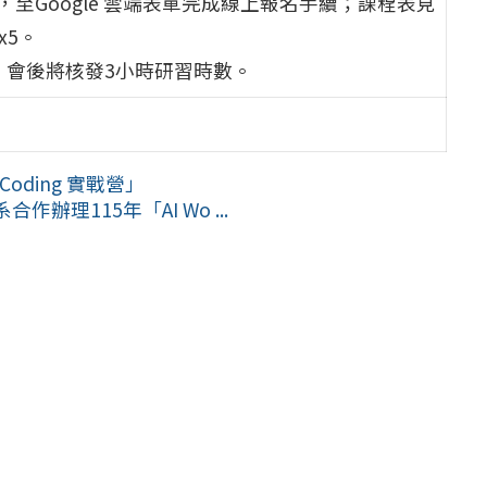
，至Google 雲端表單完成線上報名手續；課程表見
nx5。
，會後將核發3小時研習時數。
Coding 實戰營」
理115年「AI Wo ...