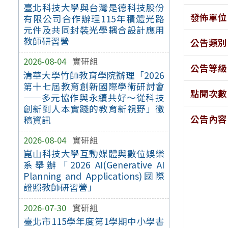
臺北科技大學與台灣是德科技股份
發佈單位
有限公司合作辦理115年積體光路
元件及共同封裝光學耦合設計應用
教師研習營
公告類別
2026-08-04
實研組
公告等級
清華大學竹師教育學院辦理「2026
第十七屆教育創新國際學術研討會
點閱次數
——多元協作與永續共好～從科技
創新到人本實踐的教育新視野」徵
公告內容
稿資訊
2026-08-04
實研組
崑山科技大學互動媒體與數位娛樂
系舉辦「2026 AI(Generative AI
Planning and Applications)國際
證照教師研習營」
2026-07-30
實研組
臺北市115學年度第1學期中小學書