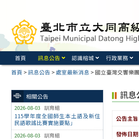
跳
至
主
要
內
容
首頁
訊息公告
認識榕城
行政業務
區
首頁
>
訊息公告
>
處室最新消息
>
國立臺灣交響樂
訊息
相關公告
2026-08-03
訓育組
115學年度全國師生本土語及新住
公告主旨
民語歌謠比賽實施要點」
發佈日期
2026-08-03
訓育組