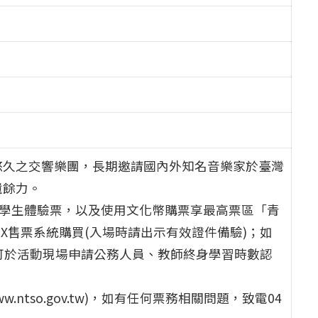
悠久之交響樂團，長期邀請國內外知名音樂家於臺灣
遺餘力。
元學生體驗票，以及使用文化幣購票享最高票區「青
TIX售票系統購買(入場時請出示有效證件備驗)；如
可於活動現場申請公務人員、教師終身學習時數認
.ntso.gov.tw)，如有任何票務相關問題，致電04