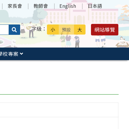
家長會
教師會
English
日本語
字級：
送出
網站導覽
小
預設
大
搜
尋：
學校專案