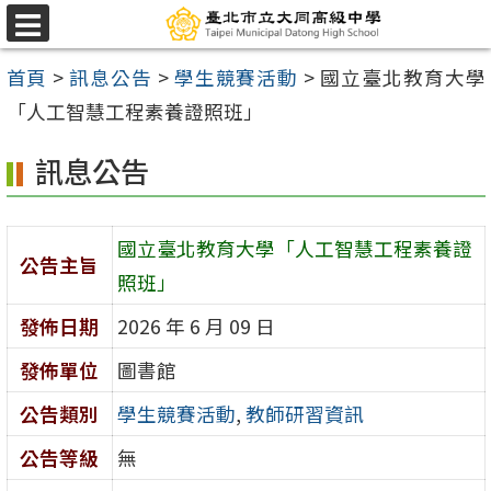
跳
選
至
單
首頁
>
訊息公告
>
學生競賽活動
>
國立臺北教育大學
主
「人工智慧工程素養證照班」
要
內
訊息公告
容
區
國立臺北教育大學「人工智慧工程素養證
公告主旨
照班」
發佈日期
2026 年 6 月 09 日
發佈單位
圖書館
公告類別
學生競賽活動
,
教師研習資訊
公告等級
無