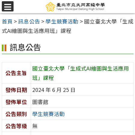
跳
選
至
單
首頁
>
訊息公告
>
學生競賽活動
>
國立臺北大學「生成
主
式AI繪圖與生活應用班」課程
要
內
訊息公告
容
區
國立臺北大學「生成式AI繪圖與生活應用
公告主旨
班」課程
發佈日期
2024 年 6 月 25 日
發佈單位
圖書館
公告類別
學生競賽活動
公告等級
無