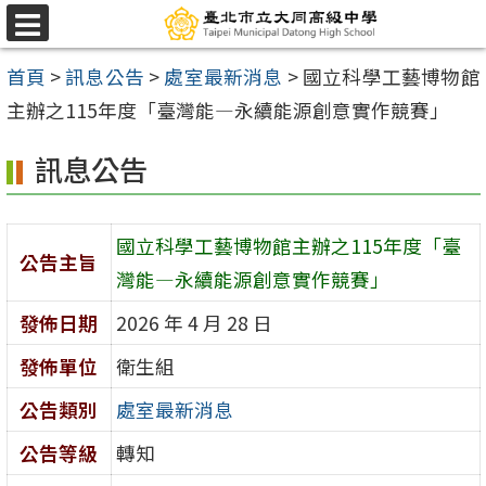
跳
選
至
單
首頁
>
訊息公告
>
處室最新消息
>
國立科學工藝博物館
主
主辦之115年度「臺灣能―永續能源創意實作競賽」
要
內
訊息公告
容
區
國立科學工藝博物館主辦之115年度「臺
公告主旨
灣能―永續能源創意實作競賽」
發佈日期
2026 年 4 月 28 日
發佈單位
衛生組
公告類別
處室最新消息
公告等級
轉知