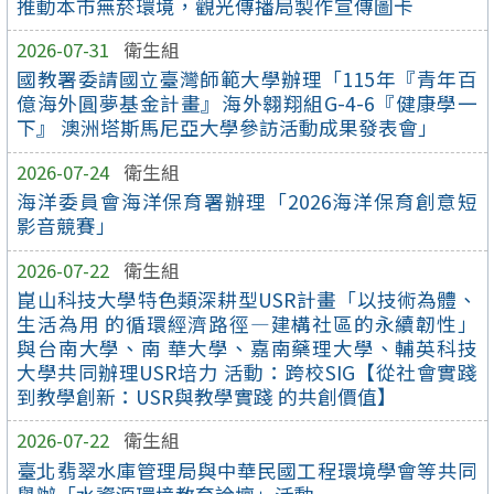
推動本市無菸環境，觀光傳播局製作宣傳圖卡
2026-07-31
衛生組
國教署委請國立臺灣師範大學辦理「115年『青年百
億海外圓夢基金計畫』海外翱翔組G-4-6『健康學一
下』 澳洲塔斯馬尼亞大學參訪活動成果發表會」
2026-07-24
衛生組
海洋委員會海洋保育署辦理「2026海洋保育創意短
影音競賽」
2026-07-22
衛生組
崑山科技大學特色類深耕型USR計畫「以技術為體、
生活為用 的循環經濟路徑—建構社區的永續韌性」
與台南大學、南 華大學、嘉南藥理大學、輔英科技
大學共同辦理USR培力 活動：跨校SIG【從社會實踐
到教學創新：USR與教學實踐 的共創價值】
2026-07-22
衛生組
臺北翡翠水庫管理局與中華民國工程環境學會等共同