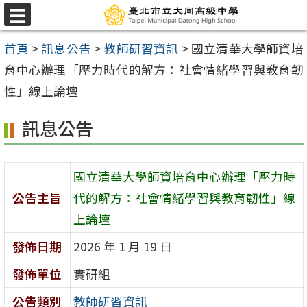
跳
選
至
單
首頁
>
訊息公告
>
教師研習資訊
>
國立清華大學師資培
主
育中心辦理「壓力時代的解方：社會情緒學習與教育韌
要
性」線上論壇
內
容
訊息公告
區
國立清華大學師資培育中心辦理「壓力時
公告主旨
代的解方：社會情緒學習與教育韌性」線
上論壇
發佈日期
2026 年 1 月 19 日
發佈單位
實研組
公告類別
教師研習資訊