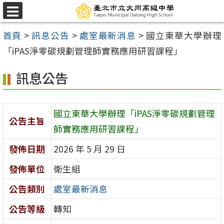
跳
選
至
單
首頁
>
訊息公告
>
處室最新消息
>
國立東華大學辦理
主
「iPAS淨零碳規劃管理師實務應用研習課程」
要
內
訊息公告
容
區
國立東華大學辦理「iPAS淨零碳規劃管理
公告主旨
師實務應用研習課程」
發佈日期
2026 年 5 月 29 日
發佈單位
衛生組
公告類別
處室最新消息
公告等級
轉知