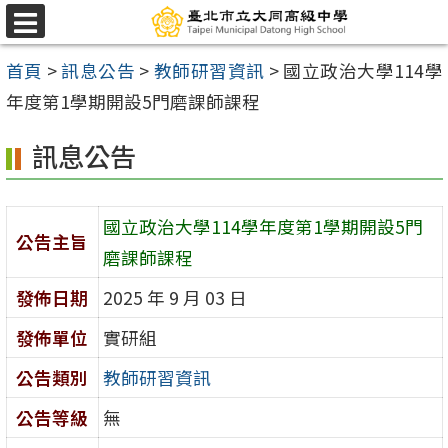
跳
選
至
單
首頁
>
訊息公告
>
教師研習資訊
>
國立政治大學114學
主
年度第1學期開設5門磨課師課程
要
內
訊息公告
容
區
國立政治大學114學年度第1學期開設5門
公告主旨
磨課師課程
發佈日期
2025 年 9 月 03 日
發佈單位
實研組
公告類別
教師研習資訊
公告等級
無