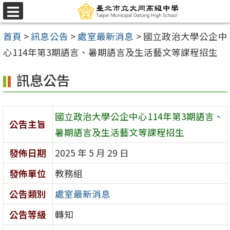
跳
選
至
單
首頁
>
訊息公告
>
處室最新消息
>
國立政治大學公企中
主
心114年第3期語言、暑期語言及生活藝文等課程招生
要
內
訊息公告
容
區
國立政治大學公企中心114年第3期語言、
公告主旨
暑期語言及生活藝文等課程招生
發佈日期
2025 年 5 月 29 日
發佈單位
教務組
公告類別
處室最新消息
公告等級
轉知