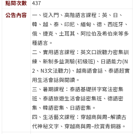
點閱次數
437
公告內容
一、從入門、高階語言課程：英、日、
韓、越、泰、印尼、緬甸、德、西班牙、
俄、捷克、土耳其、阿拉伯及希伯來等多
種語言。
二、實用語言課程：英文口說聽力密集訓
練、新制多益測驗(初級班)、日語能力(N
2、N3文法聽力)、越南語會話、泰語超實
用生活會話與閱讀。
三、暑期課程：泰語基礎拼字寫法密集
班、泰語旅遊生活會話密集班、德語密
集、韓語密集、日語密集。
四、生活藝文課程：穿越商與周–解讀古
代神秘文字、穿越商與周–欣賞青銅器。