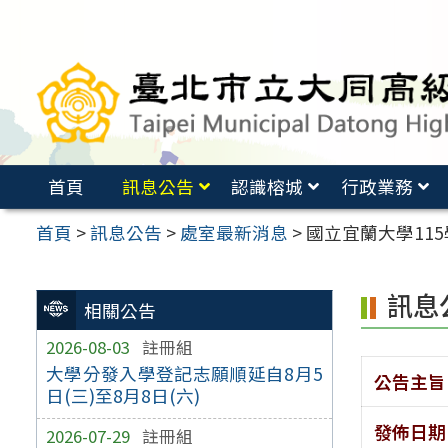
跳
至
主
要
內
容
首頁
訊息公告
認識榕城
行政業務
區
首頁
>
訊息公告
>
處室最新消息
>
國立宜蘭大學11
訊息
相關公告
2026-08-03
註冊組
大學分發入學登記志願順延自8月5
公告主旨
日(三)至8月8日(六)
發佈日期
2026-07-29
註冊組