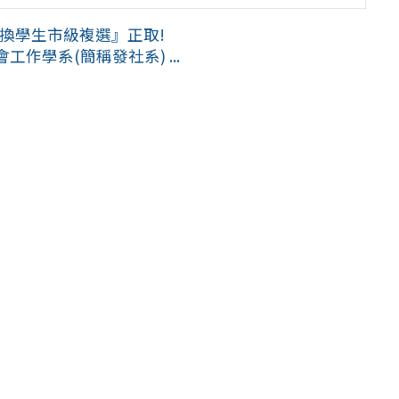
交換學生市級複選』正取!
學系(簡稱發社系) ...