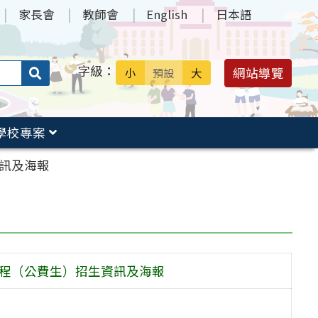
家長會
教師會
English
日本語
字級：
送出
網站導覽
小
預設
大
搜
尋：
學校專案
資訊及海報
學程（公費生）招生資訊及海報