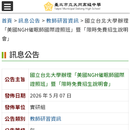
跳
選
至
單
首頁
>
訊息公告
>
教師研習資訊
>
國立台北大學辦理
主
「美國NGH催眠師國際證照班」暨「限時免費招生說明
要
會」
內
容
訊息公告
區
國立台北大學辦理「美國NGH催眠師國際
公告主旨
證照班」暨「限時免費招生說明會」
發佈日期
2026 年 5 月 07 日
發佈單位
實研組
公告類別
教師研習資訊