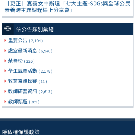
［更正］嘉義女中辦理「七大主題-SDGs與全球公民
素養跨主題課程線上分享會」
依公告類別彙總
重要公告
( 2,104 )
處室最新消息
( 6,940 )
榮譽榜
( 226 )
學生競賽活動
( 2,178 )
教育盃體操賽
( 11 )
教師研習資訊
( 2,613 )
教師甄選
( 265 )
隱私權保護政策