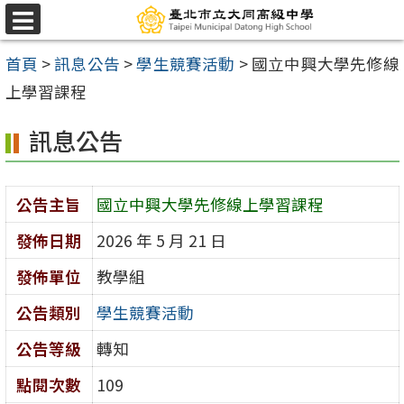
跳
選
至
單
首頁
>
訊息公告
>
學生競賽活動
>
國立中興大學先修線
主
上學習課程
要
內
訊息公告
容
區
公告主旨
國立中興大學先修線上學習課程
發佈日期
2026 年 5 月 21 日
發佈單位
教學組
公告類別
學生競賽活動
公告等級
轉知
點閱次數
109