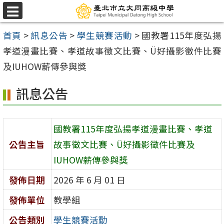
跳
選
至
單
首頁
>
訊息公告
>
學生競賽活動
>
國教署115年度弘揚
主
孝道漫畫比賽、孝道故事徵文比賽、Ü好攝影徵件比賽
要
及IUHOW薪傳參與獎
內
容
訊息公告
區
國教署115年度弘揚孝道漫畫比賽、孝道
公告主旨
故事徵文比賽、Ü好攝影徵件比賽及
IUHOW薪傳參與獎
發佈日期
2026 年 6 月 01 日
發佈單位
教學組
公告類別
學生競賽活動