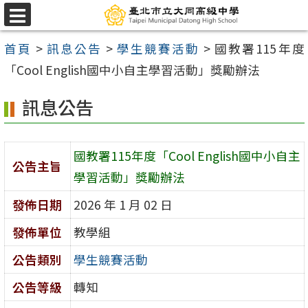
跳
選
至
單
首頁
>
訊息公告
>
學生競賽活動
>
國教署115年度
主
「Cool English國中小自主學習活動」獎勵辦法
要
內
訊息公告
容
區
國教署115年度「Cool English國中小自主
公告主旨
學習活動」獎勵辦法
發佈日期
2026 年 1 月 02 日
發佈單位
教學組
公告類別
學生競賽活動
公告等級
轉知