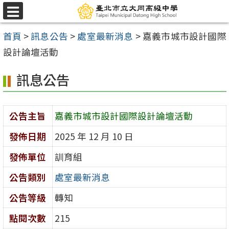
跳
選
至
單
首頁
>
訊息公告
>
處室最新消息
>
嘉義市城市設計國際
主
設計論壇活動
要
內
訊息公告
容
區
公告主旨
嘉義市城市設計國際設計論壇活動
發佈日期
2025 年 12 月 10 日
發佈單位
訓育組
公告類別
處室最新消息
公告等級
轉知
點閱次數
215