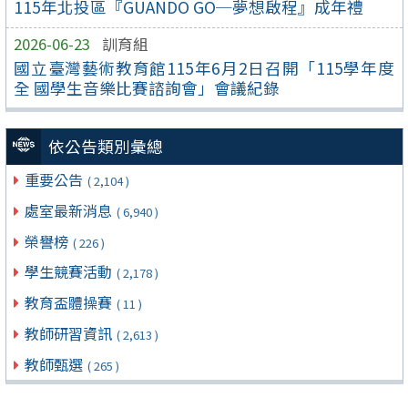
115年北投區『GUANDO GO─夢想啟程』成年禮
2026-06-23
訓育組
國立臺灣藝術教育館115年6月2日召開「115學年度
全 國學生音樂比賽諮詢會」會議紀錄
依公告類別彙總
重要公告
( 2,104 )
處室最新消息
( 6,940 )
榮譽榜
( 226 )
學生競賽活動
( 2,178 )
教育盃體操賽
( 11 )
教師研習資訊
( 2,613 )
教師甄選
( 265 )