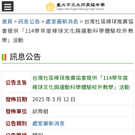
跳
選
至
單
首頁
>
訊息公告
>
處室最新消息
>
台灣社區棒球推廣協
主
會提供「114學年度棒球文化與運動科學體驗校外教
要
學」活動
內
容
訊息公告
區
台灣社區棒球推廣協會提供「114學年度
公告主旨
棒球文化與運動科學體驗校外教學」活動
發佈日期
2025 年 5 月 12 日
發佈單位
訓育組
公告類別
處室最新消息