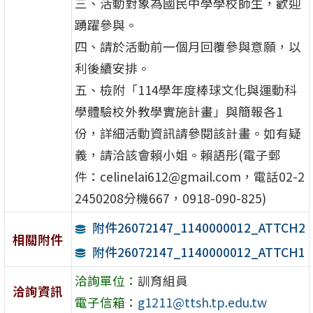
三、活動對象為國民中學學校師生，歡迎
踴躍參與。
四、請於活動前一個月回覆參與意願，以
利後續安排。
五、檢附「114學年度棒球文化與運動科
學體驗校外教學實施計畫」與簡報各1
份，詳細活動資訊請參閱該計畫。如有疑
義，請洽該會賴小姐。賴語彤(電子郵
件：celinelai612@gmail.com，電話02-2
2450208分機667，0918-090-825)
附件26072147_1140000012_ATTCH2
相關附件
附件26072147_1140000012_ATTCH1
洽詢單位：
訓育組員
洽詢資訊
電子信箱：
g1211@ttsh.tp.edu.tw