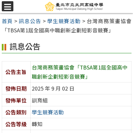
跳
選
至
單
首頁
>
訊息公告
>
學生競賽活動
>
台灣商務策畫協會
主
「TBSA第1屆全國高中職創新企劃短影音競賽」
要
內
訊息公告
容
區
台灣商務策畫協會「TBSA第1屆全國高中
公告主旨
職創新企劃短影音競賽」
發佈日期
2025 年 9 月 02 日
發佈單位
訓育組
公告類別
學生競賽活動
公告等級
轉知