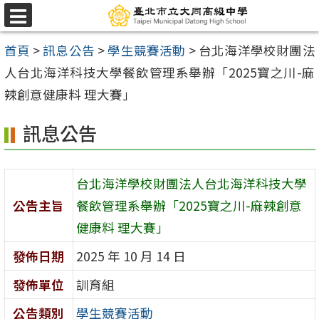
跳
選
至
單
首頁
>
訊息公告
>
學生競賽活動
>
台北海洋學校財團法
主
人台北海洋科技大學餐飲管理系舉辦「2025寶之川-麻
要
辣創意健康料 理大賽」
內
容
訊息公告
區
台北海洋學校財團法人台北海洋科技大學
公告主旨
餐飲管理系舉辦「2025寶之川-麻辣創意
健康料 理大賽」
發佈日期
2025 年 10 月 14 日
發佈單位
訓育組
公告類別
學生競賽活動