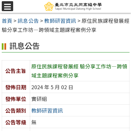
跳
選
至
單
首頁
>
訊息公告
>
教師研習資訊
>
原住民族課程發展經
主
驗分享工作坊—跨領域主題課程案例分享
要
內
訊息公告
容
區
原住民族課程發展經 驗分享工作坊—跨領
公告主旨
域主題課程案例分享
發佈日期
2024 年 5 月 02 日
發佈單位
實研組
公告類別
教師研習資訊
公告等級
無