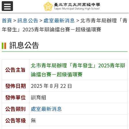
跳
選
至
單
首頁
>
訊息公告
>
處室最新消息
>
北市青年局辦理「青
主
年發生」2025青年辯論擂台賽－超級循環賽
要
內
訊息公告
容
區
北市青年局辦理「青年發生」2025青年辯
公告主旨
論擂台賽－超級循環賽
發佈日期
2025 年 8 月 22 日
發佈單位
訓育組
公告類別
處室最新消息
公告等級
無