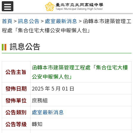
跳
選
至
單
首頁
>
訊息公告
>
處室最新消息
>
函轉本市建築管理工
主
程處「集合住宅大樓公安申報懶人包」
要
內
訊息公告
容
區
函轉本市建築管理工程處「集合住宅大樓
公告主旨
公安申報懶人包」
發佈日期
2025 年 5 月 01 日
發佈單位
庶務組
公告類別
處室最新消息
公告等級
轉知