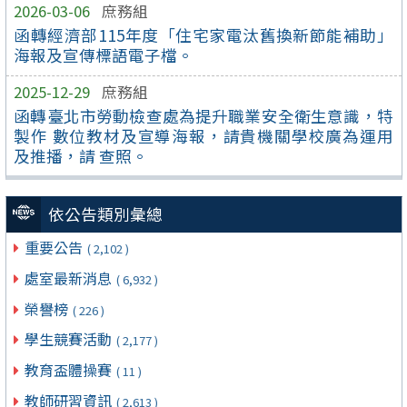
2026-03-06
庶務組
函轉經濟部115年度「住宅家電汰舊換新節能補助」
海報及宣傳標語電子檔。
2025-12-29
庶務組
函轉臺北市勞動檢查處為提升職業安全衛生意識，特
製作 數位教材及宣導海報，請貴機關學校廣為運用
及推播，請 查照。
依公告類別彙總
重要公告
( 2,102 )
處室最新消息
( 6,932 )
榮譽榜
( 226 )
學生競賽活動
( 2,177 )
教育盃體操賽
( 11 )
教師研習資訊
( 2,613 )