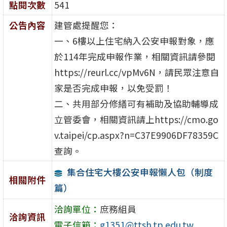
點閱次數
541
公告內容
建管處提醒您：
一、6樓以上住宅納入公安申報對象，應
於114年完成申報作業，相關資訊請參閱
https://reurl.cc/vpMv6N，請民眾注意自
家是否完成申報，以免受罰！
二、共用部分修繕可有補助及協助輔導成
立管委會，相關資訊請上https://cmo.go
v.taipei/cp.aspx?n=C37E9906DF78359C
查詢。
集合住宅大樓公安申報懶人包（制度
相關附件
篇）
洽詢單位：
庶務組員
洽詢資訊
電子信箱：
g1351@ttsh.tp.edu.tw