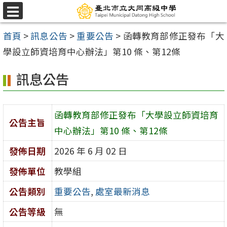
跳
選
至
單
首頁
>
訊息公告
>
重要公告
>
函轉教育部修正發布「大
主
學設立師資培育中心辦法」第10 條、第12條
要
內
訊息公告
容
區
函轉教育部修正發布「大學設立師資培育
公告主旨
中心辦法」第10 條、第12條
發佈日期
2026 年 6 月 02 日
發佈單位
教學組
公告類別
重要公告
,
處室最新消息
公告等級
無