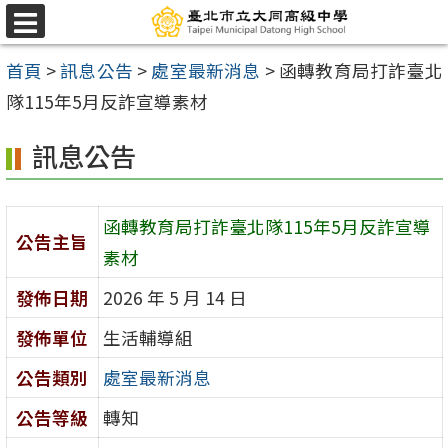
跳
選
至
單
首頁
>
訊息公告
>
處室最新消息
>
函轉教育局打詐臺北
主
隊115年5月反詐宣導素材
要
內
訊息公告
容
區
函轉教育局打詐臺北隊115年5月反詐宣導
公告主旨
素材
發佈日期
2026 年 5 月 14 日
發佈單位
生活輔導組
公告類別
處室最新消息
公告等級
轉知