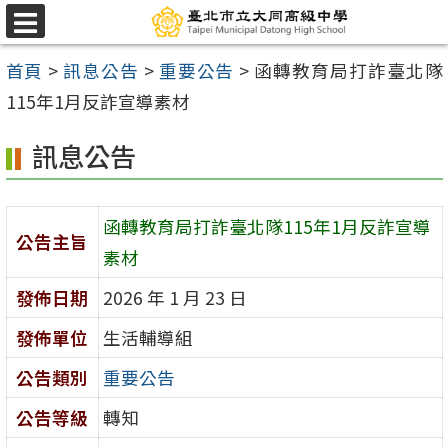
跳
選
至
單
首頁
>
訊息公告
>
重要公告
>
函轉教育局打詐臺北隊
主
115年1月反詐宣導素材
要
內
訊息公告
容
區
函轉教育局打詐臺北隊115年1月反詐宣導
公告主旨
素材
發佈日期
2026 年 1 月 23 日
發佈單位
生活輔導組
公告類別
重要公告
公告等級
轉知