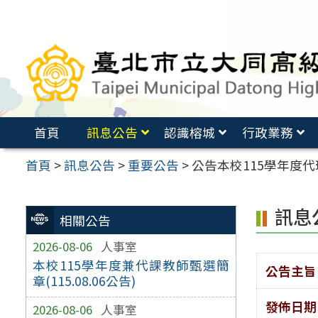
跳
至
主
要
內
容
首頁
訊息公告
認識榕城
行政業務
區
首頁
>
訊息公告
>
重要公告
>
公告本校115學年度代理教
訊息
相關公告
2026-08-06
人事室
本校115學年度兼代課教師甄選簡
公告主旨
章(115.08.06公告)
發佈日期
2026-08-06
人事室