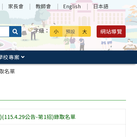
家長會
教師會
English
日本語
字級：
送出
網站導覽
小
預設
大
搜
尋：
學校專案
錄取名單
(115.4.29公告-第1招)錄取名單