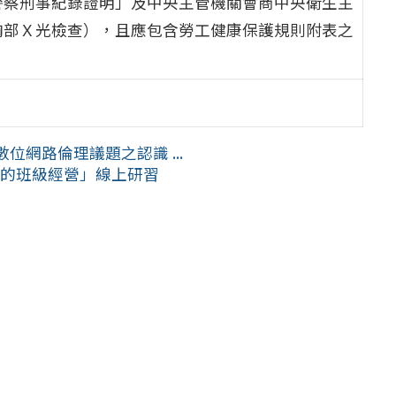
警察刑事紀錄證明」及中央主管機關會商中央衛生主
胸部Ｘ光檢查），且應包含勞工健康保護規則附表之
網路倫理議題之認識 ...
吸的班級經營」線上研習