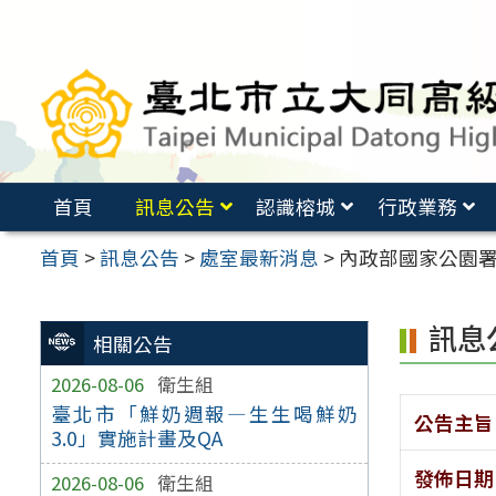
跳
至
主
要
內
容
首頁
訊息公告
認識榕城
行政業務
區
首頁
>
訊息公告
>
處室最新消息
>
內政部國家公園
訊息
相關公告
2026-08-06
衛生組
臺北市「鮮奶週報—生生喝鮮奶
公告主旨
3.0」實施計畫及QA
發佈日期
2026-08-06
衛生組