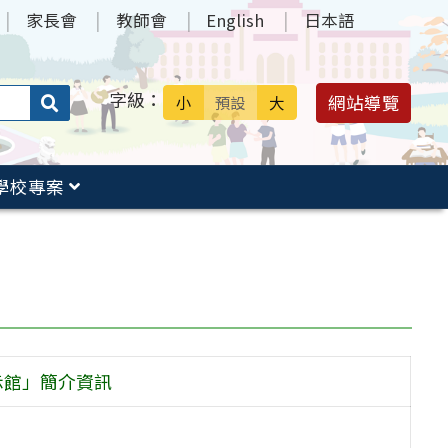
家長會
教師會
English
日本語
字級：
送出
網站導覽
小
預設
大
搜
尋：
學校專案
示館」簡介資訊