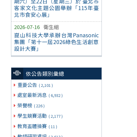
期六）至22日（星期三）於 臺北市
客家文化主題公園舉辦「115年臺
北市食安心展」
2026-07-16
衛生組
崑山科技大學承辦台灣Panasonic
集團「第十一屆2026綠色生活創意
設計大賽」
依公告類別彙總
重要公告
( 2,101 )
處室最新消息
( 6,932 )
榮譽榜
( 226 )
學生競賽活動
( 2,177 )
教育盃體操賽
( 11 )
教師研習資訊
( 2,613 )