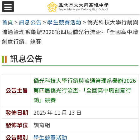
跳
選
至
單
首頁
>
訊息公告
>
學生競賽活動
>
僑光科技大學行銷與
主
流通管理系舉辦2026第四屆僑光行流盃-「全國高中職
要
創意行銷」競賽
內
容
訊息公告
區
僑光科技大學行銷與流通管理系舉辦2026
公告主旨
第四屆僑光行流盃-「全國高中職創意行
銷」競賽
發佈日期
2025 年 11 月 13 日
發佈單位
訓育組
公告類別
學生競賽活動