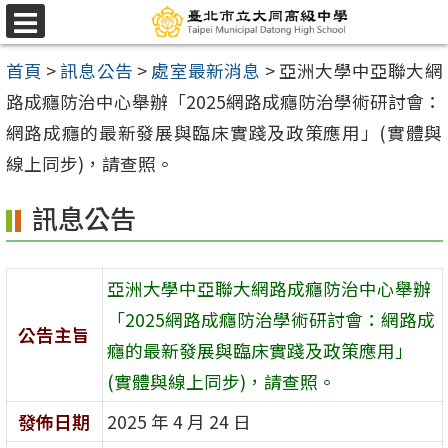
跳
選
至
單
首頁
>
訊息公告
>
處室最新消息
>
亞洲大學中亞聯大網
主
路成癮防治中心舉辦「2025網路成癮防治學術研討會：
要
網路成癮的最新發展與臨床實踐及政策應用」(實體與
內
線上同步)，請查照。
容
區
訊息公告
亞洲大學中亞聯大網路成癮防治中心舉辦
「2025網路成癮防治學術研討會：網路成
公告主旨
癮的最新發展與臨床實踐及政策應用」
(實體與線上同步)，請查照。
發佈日期
2025 年 4 月 24 日