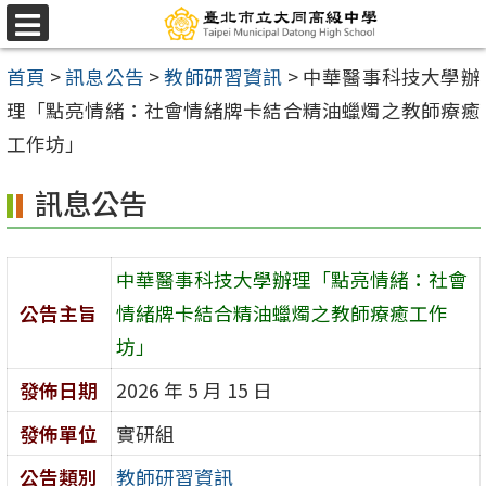
跳
選
至
單
首頁
>
訊息公告
>
教師研習資訊
>
中華醫事科技大學辦
主
理「點亮情緒：社會情緒牌卡結合精油蠟燭之教師療癒
要
工作坊」
內
容
訊息公告
區
中華醫事科技大學辦理「點亮情緒：社會
公告主旨
情緒牌卡結合精油蠟燭之教師療癒工作
坊」
發佈日期
2026 年 5 月 15 日
發佈單位
實研組
公告類別
教師研習資訊