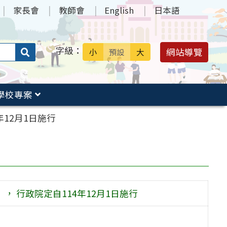
家長會
教師會
English
日本語
字級：
送出
網站導覽
小
預設
大
搜
尋：
學校專案
年12月1日施行
， 行政院定自114年12月1日施行