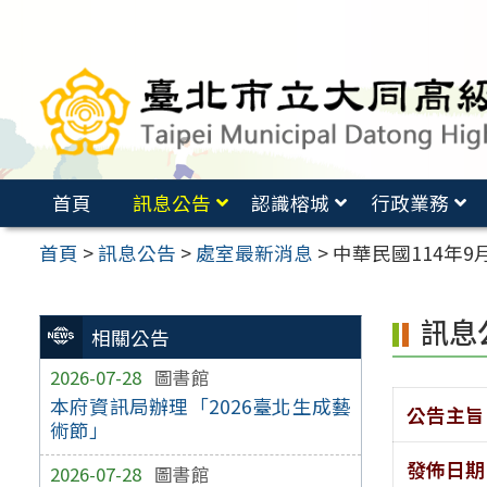
跳
至
主
要
內
容
首頁
訊息公告
認識榕城
行政業務
區
首頁
>
訊息公告
>
處室最新消息
>
中華民國114年9
訊息
相關公告
2026-07-28
圖書館
本府資訊局辦理「2026臺北生成藝
公告主旨
術節」
發佈日期
2026-07-28
圖書館