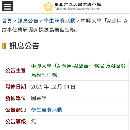
跳
選
至
單
首頁
>
訊息公告
>
學生競賽活動
>
中興大學「AI應用-AI
主
故事任務局 及AI探險島模型任務」
要
內
訊息公告
容
區
中興大學「AI應用-AI故事任務局 及AI探險
公告主旨
島模型任務」
發佈日期
2025 年 12 月 04 日
發佈單位
圖書館
公告類別
學生競賽活動
公告等級
無