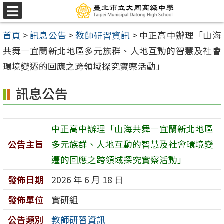
跳
選
至
單
首頁
>
訊息公告
>
教師研習資訊
>
中正高中辦理「山海
主
共舞—宜蘭新北地區多元族群、人地互動的智慧及社會
要
環境變遷的回應之跨領域探究實察活動」
內
容
訊息公告
區
中正高中辦理「山海共舞—宜蘭新北地區
公告主旨
多元族群、人地互動的智慧及社會環境變
遷的回應之跨領域探究實察活動」
發佈日期
2026 年 6 月 18 日
發佈單位
實研組
公告類別
教師研習資訊