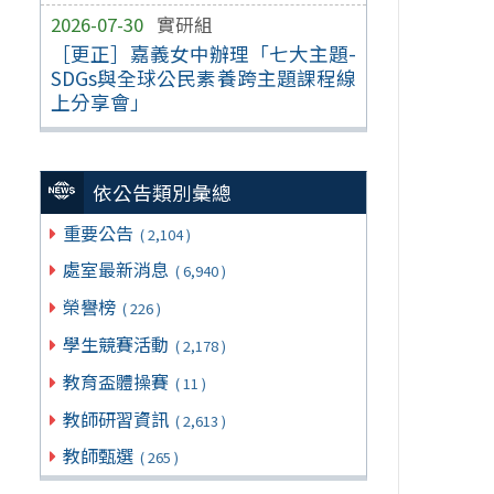
2026-07-30
實研組
［更正］嘉義女中辦理「七大主題-
SDGs與全球公民素養跨主題課程線
上分享會」
依公告類別彙總
重要公告
( 2,104 )
處室最新消息
( 6,940 )
榮譽榜
( 226 )
學生競賽活動
( 2,178 )
教育盃體操賽
( 11 )
教師研習資訊
( 2,613 )
教師甄選
( 265 )