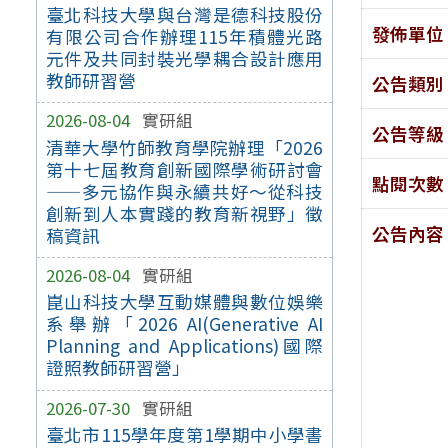
臺北科技大學與台灣是德科技股份
發佈單位
有限公司合作辦理115年積體光路
元件及共同封裝光學耦合設計應用
教師研習營
公告類別
2026-08-04
實研組
公告等級
清華大學竹師教育學院辦理「2026
第十七屆教育創新國際學術研討會
點閱次數
——多元協作與永續共好～從科技
創新到人本實踐的教育新視野」徵
公告內容
稿資訊
2026-08-04
實研組
崑山科技大學互動媒體與數位娛樂
系舉辦「2026 AI(Generative AI
Planning and Applications)國際
證照教師研習營」
2026-07-30
實研組
臺北市115學年度第1學期中小學書