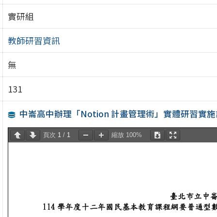
實研組
教師研習資訊
無
131
中崙高中辦理「Notion 計畫管理術」實體研習實
頁次
1
/
1
縮放
100%