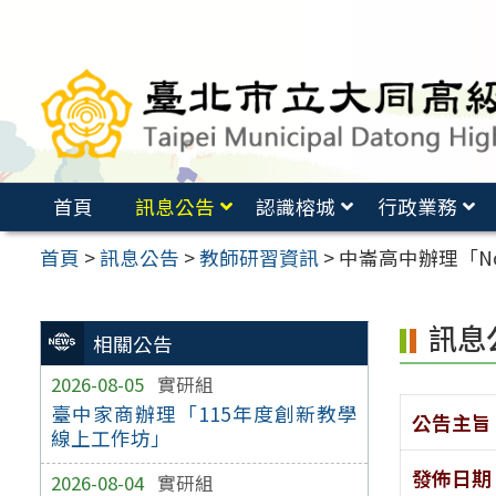
跳
至
主
要
內
容
首頁
訊息公告
認識榕城
行政業務
區
首頁
>
訊息公告
>
教師研習資訊
>
中崙高中辦理「No
訊息
相關公告
2026-08-05
實研組
臺中家商辦理「115年度創新教學
公告主旨
線上工作坊」
發佈日期
2026-08-04
實研組