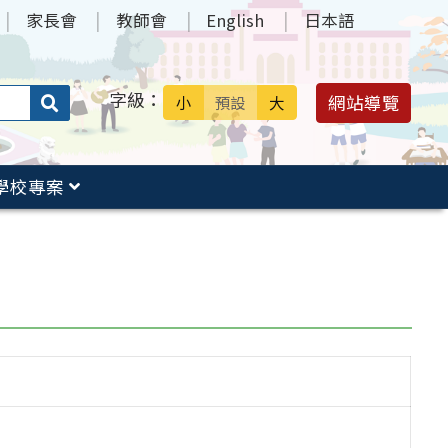
家長會
教師會
English
日本語
字級：
送出
網站導覽
小
預設
大
搜
尋：
學校專案