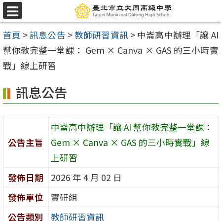
跳
選
至
單
首頁
>
訊息公告
>
教師研習資訊
>
中崙高中辦理「讓 AI
主
幫你教完整一堂課： Gem × Canva × GAS 的三小時實
要
戰」線上研習
內
容
訊息公告
區
中崙高中辦理「讓 AI 幫你教完整一堂課：
公告主旨
Gem × Canva × GAS 的三小時實戰」線
上研習
發佈日期
2026 年 4 月 02 日
發佈單位
實研組
公告類別
教師研習資訊