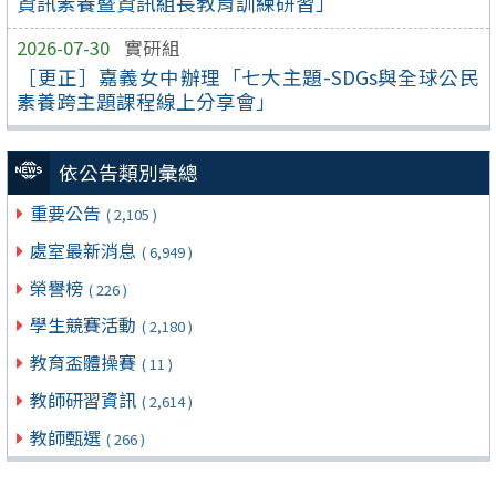
資訊素養暨資訊組長教育訓練研習」
2026-07-30
實研組
［更正］嘉義女中辦理「七大主題-SDGs與全球公民
素養跨主題課程線上分享會」
依公告類別彙總
重要公告
( 2,105 )
處室最新消息
( 6,949 )
榮譽榜
( 226 )
學生競賽活動
( 2,180 )
教育盃體操賽
( 11 )
教師研習資訊
( 2,614 )
教師甄選
( 266 )